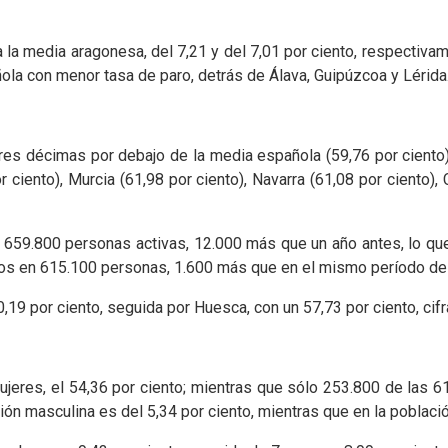
 la media aragonesa, del 7,21 y del 7,01 por ciento, respectiva
añola con menor tasa de paro, detrás de Álava, Guipúzcoa y Lérida
 tres décimas por debajo de la media española (59,76 por cient
or ciento), Murcia (61,98 por ciento), Navarra (61,08 por ciento)
n 659.800 personas activas, 12.000 más que un año antes, lo qu
os en 615.100 personas, 1.600 más que en el mismo período del 
,19 por ciento, seguida por Huesca, con un 57,73 por ciento, cifra
ujeres, el 54,36 por ciento; mientras que sólo 253.800 de la
ación masculina es del 5,34 por ciento, mientras que en la poblaci