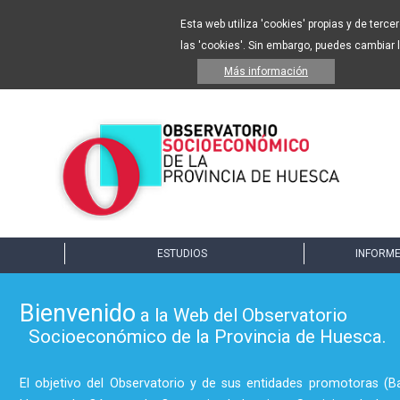
Esta web utiliza 'cookies' propias y de terc
las 'cookies'. Sin embargo, puedes cambiar 
Más información
ESTUDIOS
INFORME
Bienvenido
a la Web del Observatorio
Socioeconómico de la Provincia de Huesca.
El objetivo del Observatorio y de sus entidades promotoras (B