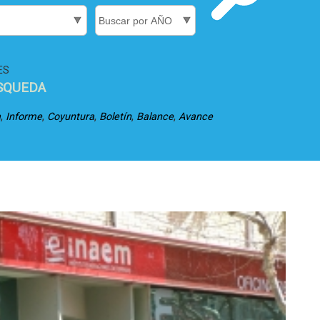
ES
SQUEDA
,
,
,
,
,
a
Informe
Coyuntura
Boletín
Balance
Avance