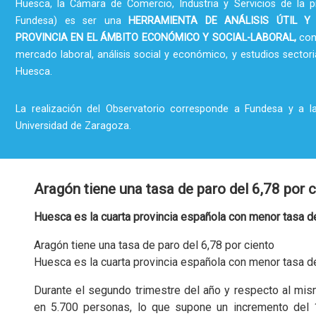
Huesca, la Cámara de Comercio, Industria y Servicios de la p
Fundesa) es ser una
HERRAMIENTA DE ANÁLISIS ÚTIL Y
PROVINCIA EN EL ÁMBITO ECONÓMICO Y SOCIAL-LABORAL,
con
mercado laboral, análisis social y económico, y estudios sectori
Huesca.
La realización del Observatorio corresponde a Fundesa y a l
Universidad de Zaragoza.
Aragón tiene una tasa de paro del 6,78 por 
Huesca es la cuarta provincia española con menor tasa 
Aragón tiene una tasa de paro del 6,78 por ciento
Huesca es la cuarta provincia española con menor tasa 
Durante el segundo trimestre del año y respecto al mis
en 5.700 personas, lo que supone un incremento del 1