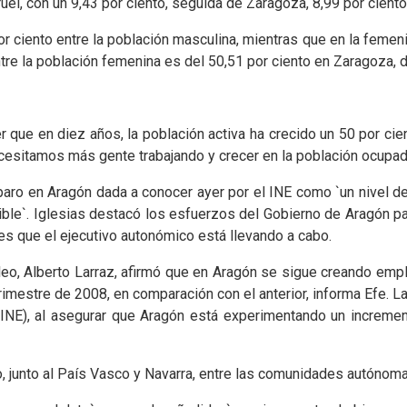
uel, con un 9,43 por ciento, seguida de Zaragoza, 8,99 por ciento
or ciento entre la población masculina, mientras que en la femenina
ntre la población femenina es del 50,51 por ciento en Zaragoza, d
 que en diez años, la población activa ha crecido un 50 por cie
cesitamos más gente trabajando y crecer en la población ocupada
e paro en Aragón dada a conocer ayer por el INE como `un nivel
ble`. Iglesias destacó los esfuerzos del Gobierno de Aragón pa
es que el ejecutivo autonómico está llevando a cabo.
leo, Alberto Larraz, afirmó que en Aragón se sigue creando em
imestre de 2008, en comparación con el anterior, informa Efe. La
 (INE), al asegurar que Aragón está experimentando un increment
o, junto al País Vasco y Navarra, entre las comunidades autóno