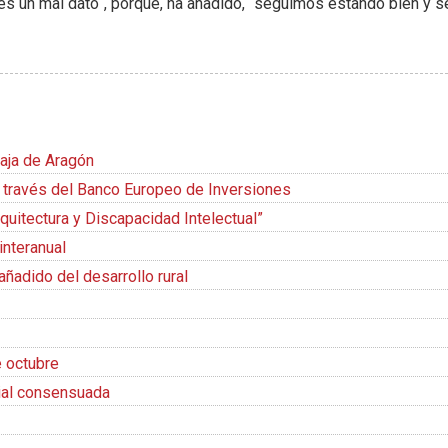
o es un mal dato`, porque, ha añadido, `seguimos estando bien y 
aja de Aragón
a través del Banco Europeo de Inversiones
rquitectura y Discapacidad Intelectual”
interanual
añadido del desarrollo rural
e octubre
rial consensuada