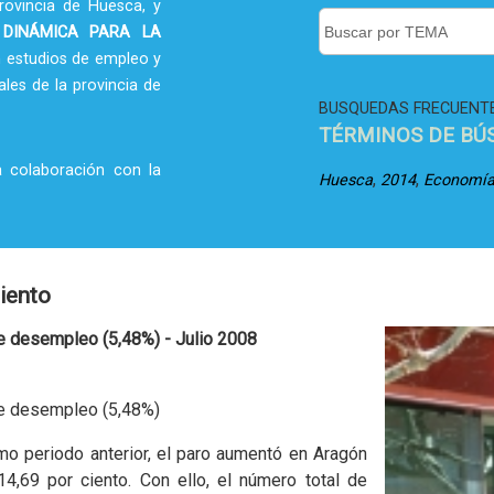
rovincia de Huesca, y
 DINÁMICA PARA LA
 estudios de empleo y
ales de la provincia de
BUSQUEDAS FRECUENT
TÉRMINOS DE BÚ
a colaboración con la
,
,
Huesca
2014
Economí
ciento
de desempleo (5,48%) - Julio 2008
de desempleo (5,48%)
mo periodo anterior, el paro aumentó en Aragón
4,69 por ciento. Con ello, el número total de