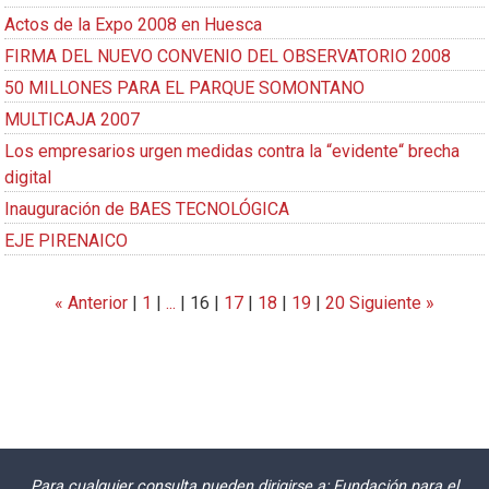
Actos de la Expo 2008 en Huesca
FIRMA DEL NUEVO CONVENIO DEL OBSERVATORIO 2008
50 MILLONES PARA EL PARQUE SOMONTANO
MULTICAJA 2007
Los empresarios urgen medidas contra la “evidente“ brecha
digital
Inauguración de BAES TECNOLÓGICA
EJE PIRENAICO
« Anterior
|
1
|
...
|
16
|
17
|
18
|
19
|
20
Siguiente »
Para cualquier consulta pueden dirigirse a: Fundación para el