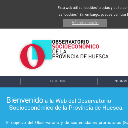
Esta web utiliza 'cookies' propias y de terc
las 'cookies'. Sin embargo, puedes cambiar 
Más información
ESTUDIOS
INFORME
Bienvenido
a la Web del Observatorio
Socioeconómico de la Provincia de Huesca.
El objetivo del Observatorio y de sus entidades promotoras (B