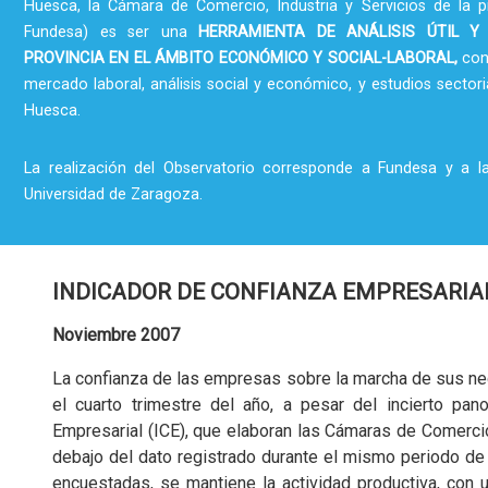
Huesca, la Cámara de Comercio, Industria y Servicios de la p
Fundesa) es ser una
HERRAMIENTA DE ANÁLISIS ÚTIL Y
PROVINCIA EN EL ÁMBITO ECONÓMICO Y SOCIAL-LABORAL,
con
mercado laboral, análisis social y económico, y estudios sectori
Huesca.
La realización del Observatorio corresponde a Fundesa y a l
Universidad de Zaragoza.
INDICADOR DE CONFIANZA EMPRESARIA
Noviembre 2007
La confianza de las empresas sobre la marcha de sus ne
el cuarto trimestre del año, a pesar del incierto pano
Empresarial (ICE), que elaboran las Cámaras de Comercio,
debajo del dato registrado durante el mismo periodo d
encuestadas, se mantiene la actividad productiva, con