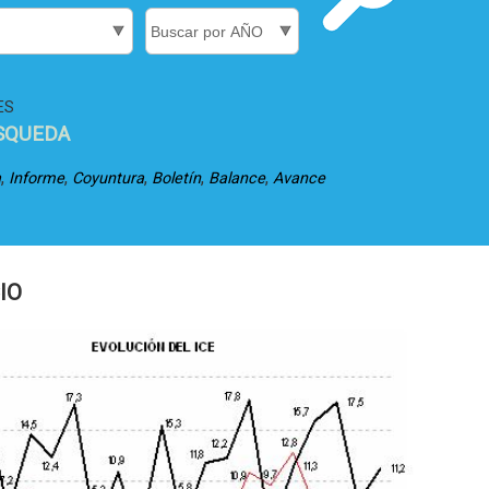
ES
SQUEDA
,
,
,
,
,
a
Informe
Coyuntura
Boletín
Balance
Avance
IO