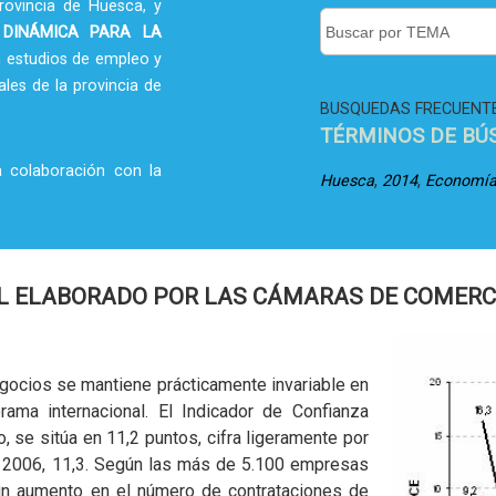
rovincia de Huesca, y
 DINÁMICA PARA LA
 estudios de empleo y
ales de la provincia de
BUSQUEDAS FRECUENT
TÉRMINOS DE BÚ
a colaboración con la
,
,
Huesca
2014
Economí
L ELABORADO POR LAS CÁMARAS DE COMERC
gocios se mantiene prácticamente invariable en
rama internacional. El Indicador de Confianza
 se sitúa en 11,2 puntos, cifra ligeramente por
e 2006, 11,3. Según las más de 5.100 empresas
 un aumento en el número de contrataciones de