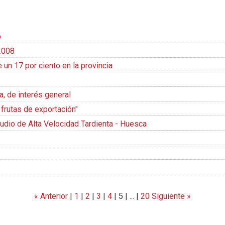
o
2008
un 17 por ciento en la provincia
a, de interés general
frutas de exportación"
udio de Alta Velocidad Tardienta - Huesca
« Anterior
|
1
|
2
|
3
|
4
|
5
|
...
|
20
Siguiente »