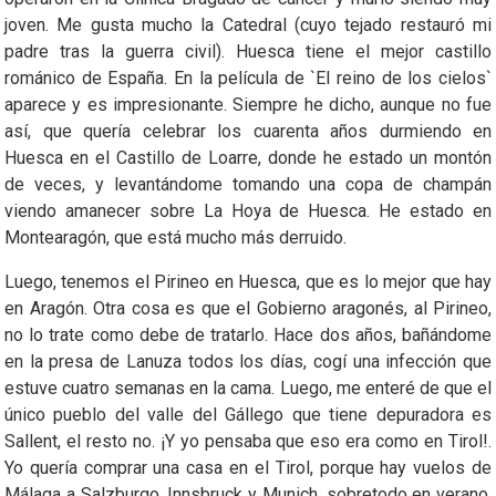
joven. Me gusta mucho la Catedral (cuyo tejado restauró mi
padre tras la guerra civil). Huesca tiene el mejor castillo
románico de España. En la película de `El reino de los cielos`
aparece y es impresionante. Siempre he dicho, aunque no fue
así, que quería celebrar los cuarenta años durmiendo en
Huesca en el Castillo de Loarre, donde he estado un montón
de veces, y levantándome tomando una copa de champán
viendo amanecer sobre La Hoya de Huesca. He estado en
Montearagón, que está mucho más derruido.
Luego, tenemos el Pirineo en Huesca, que es lo mejor que hay
en Aragón. Otra cosa es que el Gobierno aragonés, al Pirineo,
no lo trate como debe de tratarlo. Hace dos años, bañándome
en la presa de Lanuza todos los días, cogí una infección que
estuve cuatro semanas en la cama. Luego, me enteré de que el
único pueblo del valle del Gállego que tiene depuradora es
Sallent, el resto no. ¡Y yo pensaba que eso era como en Tirol!.
Yo quería comprar una casa en el Tirol, porque hay vuelos de
Málaga a Salzburgo, Innsbruck y Munich, sobretodo en verano.