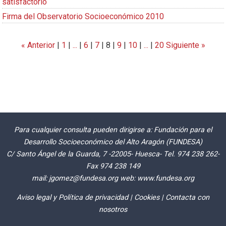
satisfactorio
Firma del Observatorio Socioeconómico 2010
« Anterior
|
1
|
...
|
6
|
7
|
8
|
9
|
10
|
...
|
20
Siguiente »
Para cualquier consulta pueden dirigirse a: Fundación para el
Desarrollo Socioeconómico del Alto Aragón (FUNDESA)
C/ Santo Ángel de la Guarda, 7 -22005- Huesca- Tel. 974 238 262-
Fax 974 238 149
mail:
jgomez@fundesa.org
web:
www.fundesa.org
Aviso legal y Política de privacidad
|
Cookies
|
Contacta con
nosotros